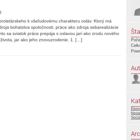
l
proletárskeho k všeľudovému charakteru osláv. Ktorý má
oja bohatstva spoločnosti, práce ako zdroja sebarealizácie
Šta
mto sa sviatok práce prepája s oslavou jari ako zrodu nového
 života, jar ako jeho znovuzrodenie. 1. […]
Poče
Celk
Prie
Aut
Kat
Ekon
Neza
Soci
Arc