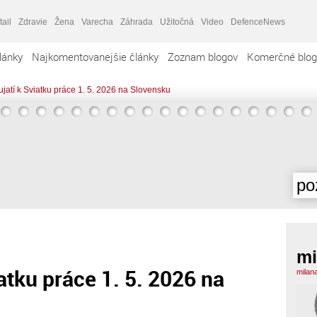
tail
Zdravie
Žena
Varecha
Záhrada
Užitočná
Video
DefenceNews
lánky
Najkomentovanejšie články
Zoznam blogov
Komerčné blog
jatí k Sviatku práce 1. 5. 2026 na Slovensku
po
mi
atku práce 1. 5. 2026 na
milan