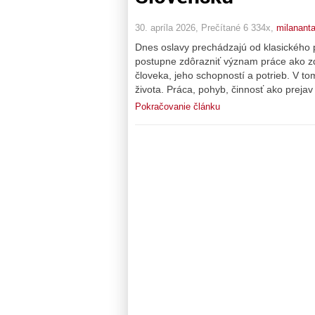
30. apríla 2026, Prečítané 6 334x,
milananta
Dnes oslavy prechádzajú od klasického 
postupne zdôrazniť význam práce ako zdr
človeka, jeho schopností a potrieb. V to
života. Práca, pohyb, činnosť ako prejav
Pokračovanie článku