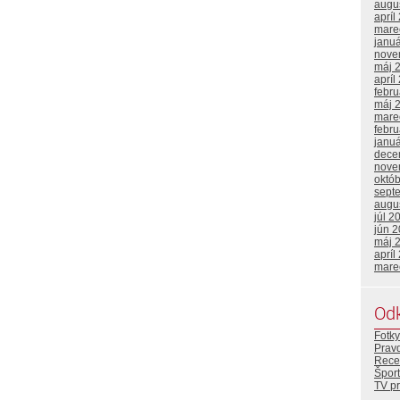
augu
apríl
mare
janu
nove
máj 
apríl
febr
máj 
mare
febr
janu
dece
nove
októ
sept
augu
júl 2
jún 
máj 
apríl
mare
Od
Fotky
Prav
Rece
Šport
TV p