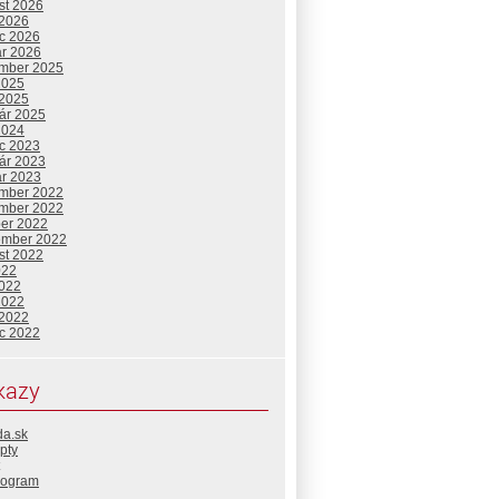
st 2026
 2026
c 2026
ár 2026
mber 2025
2025
 2025
uár 2025
2024
c 2023
uár 2023
ár 2023
mber 2022
mber 2022
ber 2022
ember 2022
st 2022
022
2022
2022
 2022
c 2022
kazy
da.sk
pty
rogram