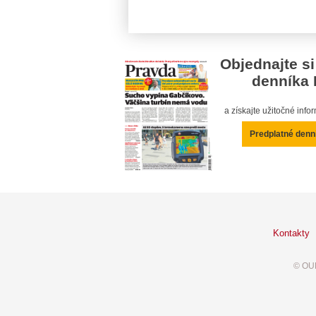
Objednajte si
denníka 
a získajte užitočné inf
Predplatné denn
Kontakty
© OUR