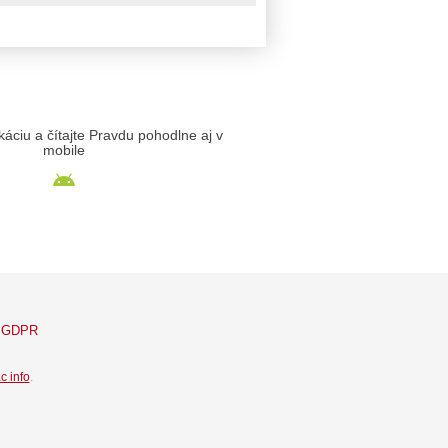
likáciu a čítajte Pravdu pohodlne aj v
mobile
GDPR
c info
.