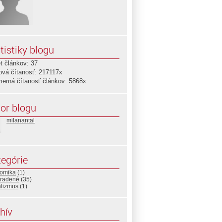
tistiky blogu
t článkov: 37
ová čítanosť: 217117x
merná čítanosť článkov: 5868x
or blogu
milanantal
egórie
omika
(1)
radené
(35)
alizmus
(1)
hív