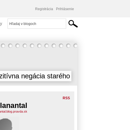
Registrácia
Prihlásenie
y
zitívna negácia starého
RSS
lanantal
antal.blog.pravda.sk