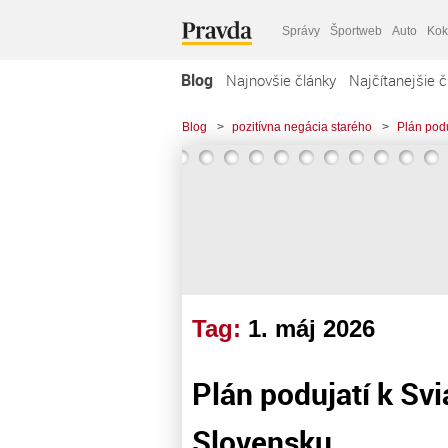
Správy
Športweb
Auto
Kok
Blog
Najnovšie články
Najčítanejšie č
Blog
>
pozitívna negácia starého
>
Plán podu
Tag:
1. máj 2026
Plán podujatí k Svi
Slovensku