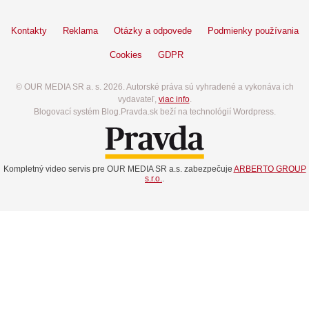
Kontakty
Reklama
Otázky a odpovede
Podmienky používania
Cookies
GDPR
© OUR MEDIA SR a. s. 2026. Autorské práva sú vyhradené a vykonáva ich
vydavateľ,
viac info
.
Blogovací systém Blog.Pravda.sk beží na technológií Wordpress.
Kompletný video servis pre OUR MEDIA SR a.s. zabezpečuje
ARBERTO GROUP
s.r.o.
.