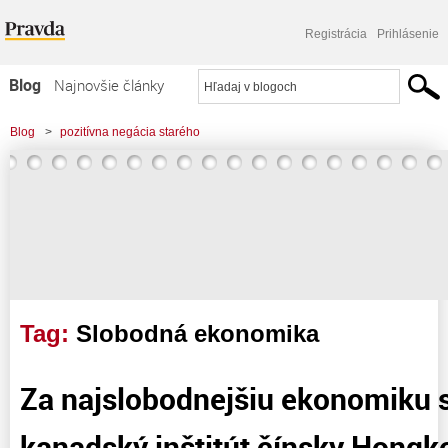
Registrácia
Prihlásenie
Blog
Najnovšie články
Najčítanejšie články
Blog
>
pozitívna negácia starého
Najkomentovanejšie články
>
Za najslobodnejšiu ekonomiku sveta vyhodnotil kanadský inštitút čínsky
Zoznam blogov
Hongkong
Komerčné blogy
Tag:
Slobodná ekonomika
Za najslobodnejšiu ekonomiku s
kanadský inštitút čínsky Hongk