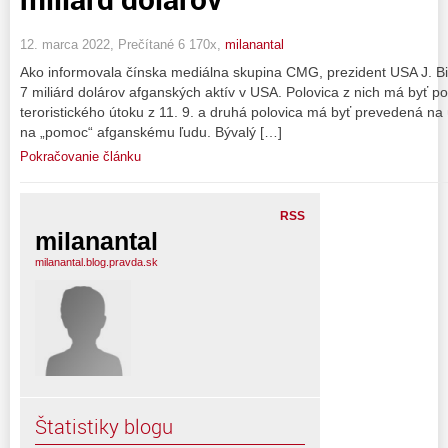
12. marca 2022, Prečítané 6 170x,
milanantal
Ako informovala čínska mediálna skupina CMG, prezident USA J. Bi
7 miliárd dolárov afganských aktív v USA. Polovica z nich má byť p
teroristického útoku z 11. 9. a druhá polovica má byť prevedená n
na „pomoc“ afganskému ľudu. Bývalý […]
Pokračovanie článku
RSS
milanantal
milanantal.blog.pravda.sk
Štatistiky blogu