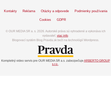
Kontakty
Reklama
Otázky a odpovede
Podmienky používania
Cookies
GDPR
© OUR MEDIA SR a. s. 2026. Autorské práva sú vyhradené a vykonáva ich
vydavateľ,
viac info
.
Blogovací systém Blog.Pravda.sk beží na technológií Wordpress.
Kompletný video servis pre OUR MEDIA SR a.s. zabezpečuje
ARBERTO GROUP
s.r.o.
.