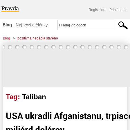
Registrácia
Prihlásenie
Blog
Najnovšie články
Najčítanejšie články
Blog
>
pozitívna negácia starého
Najkomentovanejšie články
>
USA ukradli Afganistanu, trpiacemu hladom, 7 miliárd dolárov
Zoznam blogov
Komerčné blogy
Tag:
Taliban
USA ukradli Afganistanu, trpia
miliárd dolárov