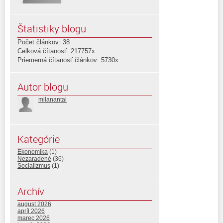
Štatistiky blogu
Počet článkov: 38
Celková čítanosť: 217757x
Priemerná čítanosť článkov: 5730x
Autor blogu
milanantal
Kategórie
Ekonomika
(1)
Nezaradené
(36)
Socializmus
(1)
Archív
august 2026
apríl 2026
marec 2026