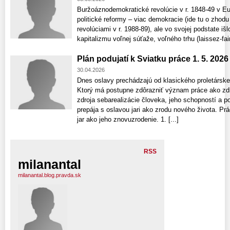
Buržoáznodemokratické revolúcie v r. 1848-49 v E
politické reformy – viac demokracie (ide tu o zhod
revolúciami v r. 1988-89), ale vo svojej podstate iš
kapitalizmu voľnej súťaže, voľného trhu (laissez-fair
Plán podujatí k Sviatku práce 1. 5. 202
30.04.2026
Dnes oslavy prechádzajú od klasického proletársk
Ktorý má postupne zdôrazniť význam práce ako zdr
zdroja sebarealizácie človeka, jeho schopností a po
prepája s oslavou jari ako zrodu nového života. Prá
jar ako jeho znovuzrodenie. 1. [...]
RSS
milanantal
milanantal.blog.pravda.sk