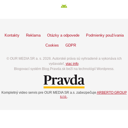
Kontakty
Reklama
Otázky a odpovede
Podmienky používania
Cookies
GDPR
© OUR MEDIA SR a. s. 2026. Autorské práva sú vyhradené a vykonáva ich
vydavateľ,
viac info
.
Blogovací systém Blog.Pravda.sk beží na technológií Wordpress.
Kompletný video servis pre OUR MEDIA SR a.s. zabezpečuje
ARBERTO GROUP
s.r.o.
.