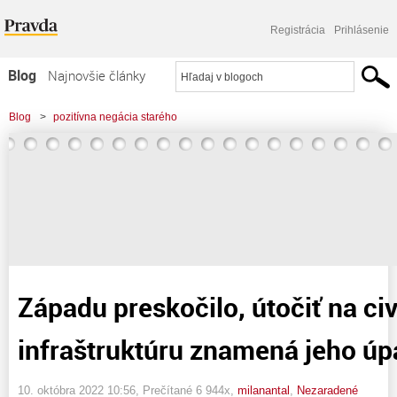
Registrácia
Prihlásenie
Blog
Najnovšie články
Najčítanejšie články
Blog
>
pozitívna negácia starého
Najkomentovanejšie články
>
Západu preskočilo, útočiť na civilnú infraštruktúru znamená jeho úpadok
Zoznam blogov
Komerčné blogy
Západu preskočilo, útočiť na civ
infraštruktúru znamená jeho ú
10. októbra 2022 10:56
, Prečítané 6 944x,
milanantal
,
Nezaradené