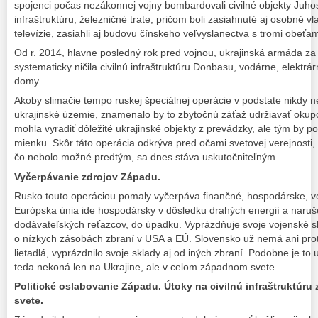
spojenci počas nezákonnej vojny bombardovali civilné objekty Juho
infraštruktúru, železničné trate, pričom boli zasiahnuté aj osobné v
televízie, zasiahli aj budovu čínskeho veľvyslanectva s tromi obeťam
Od r. 2014, hlavne posledný rok pred vojnou, ukrajinská armáda z
systematicky ničila civilnú infraštruktúru Donbasu, vodárne, elektrá
domy.
Akoby slimačie tempo ruskej špeciálnej operácie v podstate nikdy n
ukrajinské územie, znamenalo by to zbytočnú záťaž udržiavať ok
mohla vyradiť dôležité ukrajinské objekty z prevádzky, ale tým by po
mienku. Skôr táto operácia odkrýva pred očami svetovej verejnosti,
čo nebolo možné predtým, sa dnes stáva uskutočniteľným.
Vyčerpávanie zdrojov Západu.
Rusko touto operáciou pomaly vyčerpáva finančné, hospodárske, v
Európska únia ide hospodársky v dôsledku drahých energií a naru
dodávateľských reťazcov, do úpadku. Vyprázdňuje svoje vojenské sk
o nízkych zásobách zbraní v USA a EÚ. Slovensko už nemá ani proti
lietadlá, vyprázdnilo svoje sklady aj od iných zbraní. Podobne je to u
teda nekoná len na Ukrajine, ale v celom západnom svete.
Politické oslabovanie Západu. Útoky na civilnú infraštruktúr
svete.