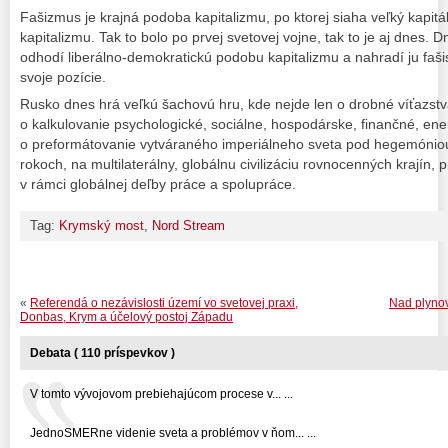
Fašizmus je krajná podoba kapitalizmu, po ktorej siaha veľký kapitál
kapitalizmu. Tak to bolo po prvej svetovej vojne, tak to je aj dnes. D
odhodí liberálno-demokratickú podobu kapitalizmu a nahradí ju faši
svoje pozície.
Rusko dnes hrá veľkú šachovú hru, kde nejde len o drobné víťazstvá n
o kalkulovanie psychologické, sociálne, hospodárske, finančné, ener
o preformátovanie vytváraného imperiálneho sveta pod hegemóniou 
rokoch, na multilaterálny, globálnu civilizáciu rovnocenných krajín, 
v rámci globálnej deľby práce a spolupráce.
Tag:
Krymský most
,
Nord Stream
«
Referendá o nezávislosti území vo svetovej praxi,
Nad plynov
Donbas, Krym a účelový postoj Západu
Debata ( 110 príspevkov )
V tomto vývojovom prebiehajúcom procese v... ...
JednoSMERne videnie sveta a problémov v ňom... ...