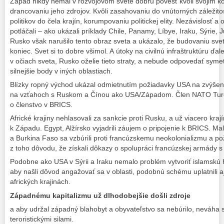
Západ nikdy nemal v rozvojovom svete dobrú povesť kvôli svojim k
drancovaniu jeho zdrojov. Kvôli zasahovaniu do vnútorných záležito
politikov do čela krajín, korumpovaniu politickej elity. Nezávislosť
potláčali – ako ukázali príklady Chile, Panamy, Líbye, Iraku, Sýrie, 
Rusko však narušilo tento obraz sveta a ukázalo, že budovaniu sv
koniec. Svet si to dobre všimol. A útoky na civilnú infraštruktúru ď
v očiach sveta, Rusko oželie tieto straty, a nebude odpovedať symet
silnejšie body v iných oblastiach.
Blízky ropný východ ukázal odmietnutím požiadavky USA na zvýšeni
na vzťahoch s Ruskom a Čínou ako USA/Západom. Člen NATO Ture
o členstvo v BRICS.
Africké krajiny nehlasovali za sankcie proti Rusku, a už viacero kra
k Západu. Egypt, Alžírsko vyjadrili záujem o pripojenie k BRICS. Mal
a Burkina Faso sa vzbúrili proti francúzskemu neokolonializmu a po
z toho dôvodu, že získali dôkazy o spolupráci francúzskej armády s 
Podobne ako USA v Sýrii a Iraku nemalo problém vytvoriť islamskú h
aby našli dôvod angažovať sa v oblasti, podobnú schému uplatnili a
afrických krajinách.
Západnému kapitalizmu už dlhodobejšie došli zdroje
a aby udržal západný blahobyt a obyvateľstvo sa nebúrilo, neváha s
teroristickými silami.