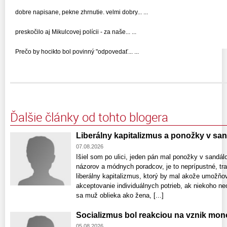
dobre napisane, pekne zhrnutie. velmi dobry... ...
preskočilo aj Mikulcovej polícii - za naše... ...
Prečo by hocikto bol povinný "odpovedať... ...
Ďalšie články od tohto blogera
Liberálny kapitalizmus a ponožky v sa
07.08.2026
Išiel som po ulici, jeden pán mal ponožky v sandá
názorov a módnych poradcov, je to neprípustné, t
liberálny kapitalizmus, ktorý by mal akože umožňo
akceptovanie individuálnych potrieb, ak niekoho 
sa muž oblieka ako žena, [...]
Socializmus bol reakciou na vznik mo
05.08.2026