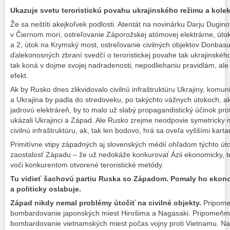
Ukazuje svetu teroristickú povahu ukrajinského režimu a kole
Že sa neštíti akejkoľvek podlosti. Atentát na novinárku Darju Dugino
v Čiernom mori, ostreľovanie Záporožskej atómovej elektrárne, út
a 2, útok na Krymský most, ostreľovanie civilných objektov Donba
ďalekonosných zbraní svedčí o teroristickej povahe tak ukrajinské
tak koná v dojme svojej nadradenosti, nepodliehaniu pravidlám, al
efekt.
Ak by Rusko dnes zlikvidovalo civilnú infraštruktúru Ukrajiny, komuni
a Ukrajina by padla do stredoveku, po takýchto vážnych útokoch, a
jadrovú elektráreň, by to malo už slabý propagandistický účinok pro
ukázali Ukrajinci a Západ. Ale Rusko zrejme neodpovie symetrick
civilnú infraštruktúru, ak, tak len bodovo, hrá sa oveľa vyššími karta
Primitívne vtipy západných aj slovenských médií ohľadom týchto úto
zaostalosť Západu – že už nedokáže konkurovať Ázii ekonomicky, te
voči konkurentom otvorené teroristické metódy.
Tu vidieť šachovú partiu Ruska so Západom. Pomaly ho ekono
a politicky oslabuje.
Západ nikdy nemal problémy útočiť na civilné objekty.
Pripome
bombardovanie japonských miest Hirošima a Nagasaki. Pripomeňm
bombardovanie vietnamských miest počas vojny proti Vietnamu. Na