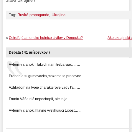
Sláva Ukrajine !
Tag:
Ruská propaganda
,
Ukrajina
«
Ostreľujú americké húfnice civilov v Donecku?
Ako ukrajinskí
Debata ( 41 príspevkov )
Výborný článok ! Takých nám treba viac. ... ...
Prebehla tu gumovacka,mozeme to pracovne... ...
Vzhľadom na tvoje charakterové vady ťa... ...
Franta Váňa nič nepochopil, ale to je... ...
Výborný článok, hlavne vystihujúci tuposť... ...