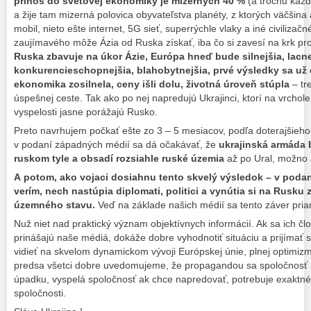
prínos do svetovej ekonomiky je mizerných 40 %
(a trochu každý
a žije tam mizerná polovica obyvateľstva planéty, z ktorých väčšina a
mobil, nieto ešte internet, 5G sieť, superrýchle vlaky a iné civilizač
zaujímavého môže Ázia od Ruska získať, iba čo si zavesí na krk p
Ruska zbavuje na úkor Ázie, Európa hneď bude silnejšia, lacne
konkurencieschopnejšia, blahobytnejšia, prvé výsledky sa už 
ekonomika zosilnela, ceny išli dolu, životná úroveň stúpla
– tr
úspešnej ceste. Tak ako po nej napredujú Ukrajinci, ktorí na vrchole 
vyspelosti jasne porážajú Rusko.
Preto navrhujem počkať ešte zo 3 – 5 mesiacov, podľa doterajšieho
v podaní západných médií sa dá očakávať, že
ukrajinská armáda
ruskom tyle a obsadí rozsiahle ruské územia
až po Ural, možno 
A potom, ako vojaci dosiahnu tento skvelý výsledok – v podan
verím, nech nastúpia diplomati, politici a vynútia si na Rusku
územného stavu.
Veď na základe našich médií sa tento záver pri
Nuž niet nad praktický význam objektívnych informácií. Ak sa ich člo
prinášajú naše médiá, dokáže dobre vyhodnotiť situáciu a prijímať 
vidieť na skvelom dynamickom vývoji Európskej únie, plnej optimizm
predsa všetci dobre uvedomujeme, že propagandou sa spoločnosť ri
úpadku, vyspelá spoločnosť ak chce napredovať, potrebuje exaktné,
spoločnosti.