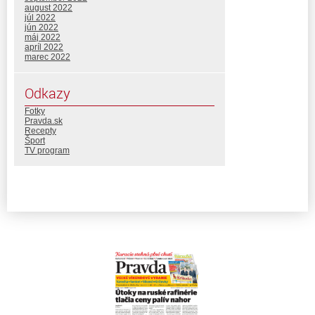
august 2022
júl 2022
jún 2022
máj 2022
apríl 2022
marec 2022
Odkazy
Fotky
Pravda.sk
Recepty
Šport
TV program