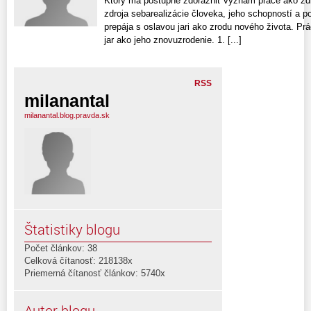
Ktorý má postupne zdôrazniť význam práce ako zdr
zdroja sebarealizácie človeka, jeho schopností a po
prepája s oslavou jari ako zrodu nového života. Prá
jar ako jeho znovuzrodenie. 1. [...]
RSS
milanantal
milanantal.blog.pravda.sk
Štatistiky blogu
Počet článkov: 38
Celková čítanosť: 218138x
Priemerná čítanosť článkov: 5740x
Autor blogu