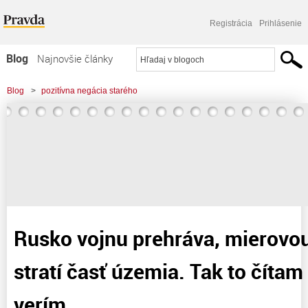
Registrácia
Prihlásenie
Blog
Najnovšie články
Najčítanejšie články
Blog
>
pozitívna negácia starého
Najkomentovanejšie články
>
Rusko vojnu prehráva, mierovou zmluvou stratí časť územia. Tak to čítam z
Zoznam blogov
médií a ja im verím
Komerčné blogy
Rusko vojnu prehráva, mierovo
stratí časť územia. Tak to čítam 
verím