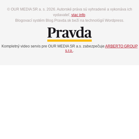
© OUR MEDIA SR a. s. 2026. Autorské práva sú vyhradené a vykonáva ich
vydavateľ,
viac info
.
Blogovací systém Blog.Pravda.sk beží na technológií Wordpress.
Kompletný video servis pre OUR MEDIA SR a.s. zabezpečuje
ARBERTO GROUP
s.r.o.
.