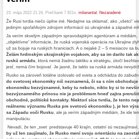
23. mája 2022 21:24
, Prečítané 7 821x,
milanantal
,
Nezaradené
Že Rusi tvrdia niečo úplne iné. Nedajme sa oklamať, ako „všetci“ 
jediným spoľahlivým zdrojom informácií sú ukrajinské a západné in
Ja verím skvelým západným spravodajským agentúram a médiám, kt
„objektívne“ informácie, že ruská vojenská operácia na Ukrajine zlyh
už sa bojuje na ruských hraniciach. A o nejaké 2 – 5 mesiacov sa 
Želám hrdinským ukrajinským vojakom, aby sa im darilo tak a
ruskú armádu
, ktorá nemá žiadnu taktiku a stratégiu, útočí bezhl
jesť, nemá čím bojovať. Je jasné, že takto sa ruská armáda nevydrží
Rusko sa zároveň totálne izolovalo od sveta a odchádza do zabudn
do svetovej ekonomiky nič neznamená, či sa s ním obchoduje a
ekonomiku bezvýznamné, keby tu nebolo, nikto by si to nevšim
bezvýznamného prínosu nie je problémom hneď zajtra preruši
obchodné, politické kontakty. Niektorí síce tvrdia, že tento 
reálnemu významu Ruska pre svetovú ekonomiku ), je len výr
sa Západu voči Rusku
, ale ja verím západným médiám, že ide le
manipuláciu.
Nevadí, že ten „svet predstavuje 40 krajín, ostatní sú nezaujímaví,
by už len zaujímalo, že Rusko mení svoju orientáciu na zaosta