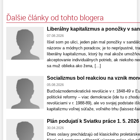
Ďalšie články od tohto blogera
Liberálny kapitalizmus a ponožky v sa
07.08.2026
Išiel som po ulici, jeden pán mal ponožky v sandá
názorov a módnych poradcov, je to neprípustné, t
liberálny kapitalizmus, ktorý by mal akože umožňo
akceptovanie individuálnych potrieb, ak niekoho 
sa muž oblieka ako žena, [...]
Socializmus bol reakciou na vznik mo
05.08.2026
Buržoáznodemokratické revolúcie v r. 1848-49 v E
politické reformy – viac demokracie (ide tu o zhod
revolúciami v r. 1988-89), ale vo svojej podstate iš
kapitalizmu voľnej súťaže, voľného trhu (laissez-fair
Plán podujatí k Sviatku práce 1. 5. 202
30.04.2026
Dnes oslavy prechádzajú od klasického proletársk